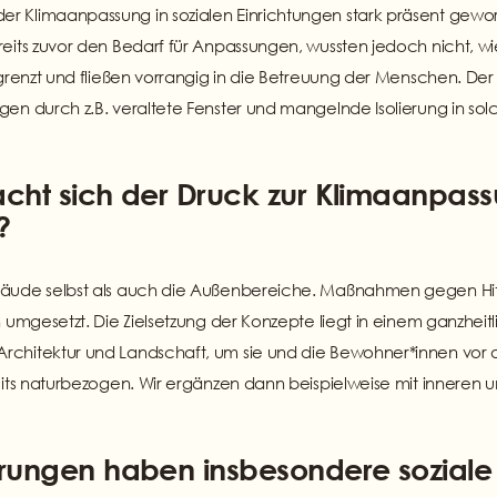
r Klimaanpassung in sozialen Einrichtungen stark präsent gewo
eits zuvor den Bedarf für Anpassungen, wussten jedoch nicht, wi
grenzt und fließen vorrangig in die Betreuung der Menschen. Der Ze
gen durch z.B. veraltete Fenster und mangelnde Isolierung in 
cht sich der Druck zur Klimaanpassu
?
bäude selbst als auch die Außenbereiche. Maßnahmen gegen Hitz
 umgesetzt. Die Zielsetzung der Konzepte liegt in einem ganzheit
rchitektur und Landschaft, um sie und die Bewohner*innen vor
reits naturbezogen. Wir ergänzen dann beispielweise mit innere
rungen haben insbesondere soziale 