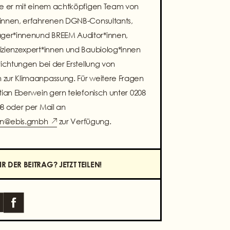
zte er mit einem achtköpfigen Team von
*innen, erfahrenen DGNB-Consultants,
er*innenund BREEM Auditor*innen,
izienzexpert*innen und Baubiolog*innen
nrichtungen bei der Erstellung von
 zur Klimaanpassung. Für weitere Fragen
stian Eberwein gern telefonisch unter 0208
08 oder per Mail an
in@ebis.gmbh
zur Verfügung.
R DER BEITRAG? JETZT TEILEN!