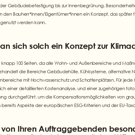
on der Gebäudebefestigung bis zur Innenbegrünung. Besonderheite
fern den Bauherr*innen/Eigentümer*innen ein Konzept, das spät
e genutzt werden kann.
n sich solch ein Konzept zur Klima
er knapp 100 Seiten, da alle Wohn- und Außenbereiche und Maßn
behandelt die Bereiche Gebäudehülle, Kühlsysteme, alternative N
ereiche mit Hochwasserschutz und Schattenplätzen. Für jede M
ich einer detaillierten Kostenanalyse, und einer zugehörigen f
üfung durchgeführt, um die Kompensationsmöglichkeiten von g
ereits Aspekte der europäischen ESG-Kriterien und der EU-Taxo
 von Ihren Auftraggebenden besond