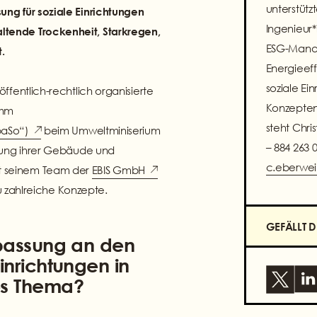
unterstüt
ng für soziale Einrichtungen
Ingenieur
tende Trockenheit, Starkregen,
ESG-Manag
.
Energieeff
soziale Ei
fentlich-rechtlich organisierte
Konzepten
amm
steht Chri
paSo“)
beim Umweltminiserium
– 884 263 
ltung ihrer Gebäude und
c.eberwe
t seinem Team der
EBIS GmbH
zu zahlreiche Konzepte.
GEFÄLLT DI
npassung an den
inrichtungen in
es Thema?