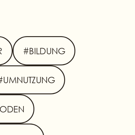
R
#BILDUNG
#UMNUTZUNG
BODEN