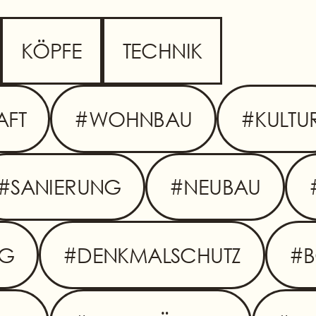
KÖPFE
TECHNIK
AFT
#WOHNBAU
#KULTU
#SANIERUNG
#NEUBAU
NG
#DENKMALSCHUTZ
#