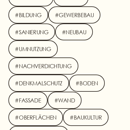
#BILDUNG
#GEWERBEBAU
#SANIERUNG
#NEUBAU
#UMNUTZUNG
#NACHVERDICHTUNG
#DENKMALSCHUTZ
#BODEN
#FASSADE
#WAND
#OBERFLÄCHEN
#BAUKULTUR